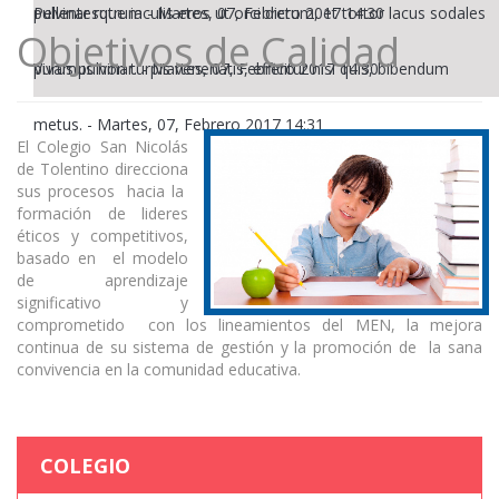
pulvinar rutrum
Pellentesque iaculis eros ut orci dictum, et tortor lacus sodales
-
Martes, 07, Febrero 2017 14:30
Objetivos de Calidad
purus pulvinar.
Vivamus non turpis venenatis, efficitur nisl quis, bibendum
-
Martes, 07, Febrero 2017 14:30
metus.
-
Martes, 07, Febrero 2017 14:31
El Colegio San Nicolás
de Tolentino direcciona
sus procesos hacia la
formación de lideres
éticos y competitivos,
basado en el modelo
de aprendizaje
significativo y
comprometido con los lineamientos del MEN, la mejora
continua de su sistema de gestión y la promoción de la sana
convivencia en la comunidad educativa.
COLEGIO