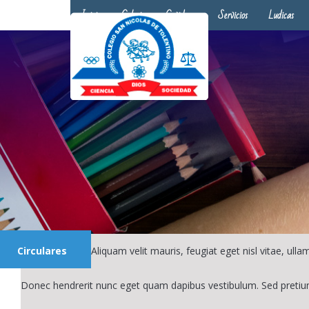
Inicio
Colegio
Covid-19
Servicios
Ludicas
Circulares
Aliquam velit mauris, feugiat eget nisl vitae, ul
Donec hendrerit nunc eget quam dapibus vestibulum. Sed pretiu