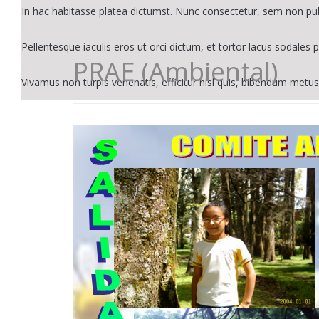
In hac habitasse platea dictumst. Nunc consectetur, sem non pu
Pellentesque iaculis eros ut orci dictum, et tortor lacus sodales p
PRAE (Ambiental)
Vivamus non turpis venenatis, efficitur nisl quis, bibendum metus