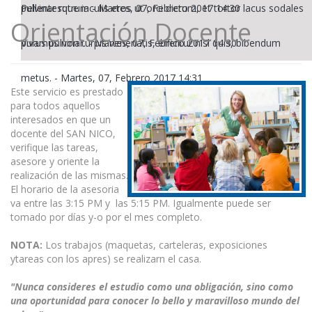
pulvinar rutrum
Pellentesque iaculis eros ut orci dictum, et tortor lacus sodales
-
Martes, 07, Febrero 2017 14:30
Orientación Docente
purus pulvinar.
Vivamus non turpis venenatis, efficitur nisl quis, bibendum
-
Martes, 07, Febrero 2017 14:30
metus.
-
Martes, 07, Febrero 2017 14:31
Este servicio es prestado
para todos aquellos
interesados en que un
docente del SAN NICO,
verifique las tareas,
asesore y oriente la
realización de las mismas.
El horario de la asesoria
va entre las 3:15 PM y las 5:15 PM. Igualmente puede ser
tomado por días y-o por el mes completo.
NOTA:
Los trabajos (maquetas, carteleras, exposiciones
ytareas con los apres) se realizarn el casa.
"Nunca consideres el estudio como una obligación, sino como
una oportunidad para conocer lo bello y maravilloso mundo del