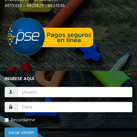
6855430 – 6825829 - 6824536
INGRESE AQUÍ
Recordarme
Iniciar sesión