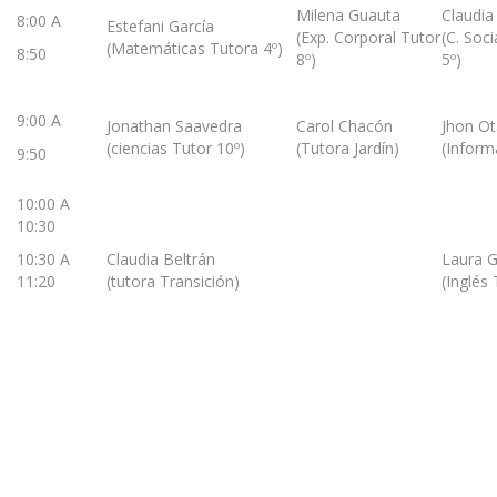
Milena Guauta
Claudi
8:00 A
Estefani García
(Exp. Corporal Tutor
(C. Soc
(Matemáticas Tutora 4º)
8:50
8º)
5º)
9:00 A
Jonathan Saavedra
Carol Chacón
Jhon O
(ciencias Tutor 10º)
(Tutora Jardín)
(Inform
9:50
10:00 A
10:30
10:30 A
Claudia Beltrán
Laura G
11:20
(tutora Transición)
(Inglés 