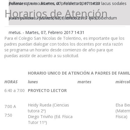
pulvinar rutrum
Pellentesque iaculis eros ut orci dictum, et tortor lacus sodales
-
Martes, 07, Febrero 2017 14:30
Horarios de Atención
purus pulvinar.
Vivamus non turpis venenatis, efficitur nisl quis, bibendum
-
Martes, 07, Febrero 2017 14:30
metus.
-
Martes, 07, Febrero 2017 14:31
Para el Colegio San Nicolas de Tolentino, es importante que los
padres puedan dialogar con todos los docentes por esta razón
se programa un horario desde comienzo de año para que
puedas asistir de acuerdo a su solicitud.
HORARIO UNICO DE ATENCIÓN A PADRES DE FAMIL
HORAS
lunes
martes
miérco
6:40 a 7:00
PROYECTO LECTOR
Heidy Rueda (Ciencias
Elsa Be
7:00 A
tutora 2º)
(Matemá
7:50
Diego Triviño (Ed. Física
Física)
Tutor 11º)