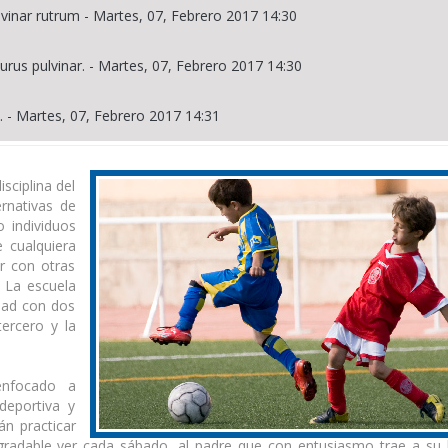
lvinar rutrum
-
Martes, 07, Febrero 2017 14:30
urus pulvinar.
-
Martes, 07, Febrero 2017 14:30
.
-
Martes, 07, Febrero 2017 14:31
sciplina del
ernativas de
 individuos
 cualquiera
r con otras
. La escuela
idad con dos
ercero y la
enfocado a
 deportiva y
án practicar
radable ver cada sábado, al padre que con entusiasmo trae a su h