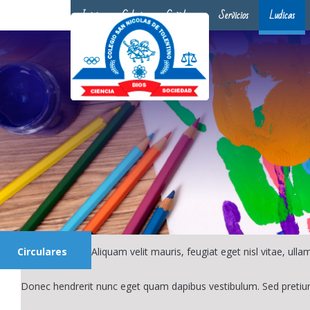
Inicio
Colegio
Covid-19
Servicios
Ludicas
Circulares
Aliquam velit mauris, feugiat eget nisl vitae, ul
Donec hendrerit nunc eget quam dapibus vestibulum. Sed pretiu