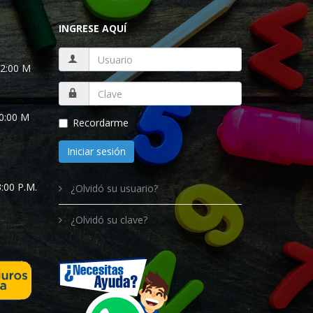
INGRESE AQUÍ
12:00 M
10:00 M
Recordarme
Iniciar sesión
:00 P.M.
¿Olvidó su usuario?
¿Olvidó su clave?