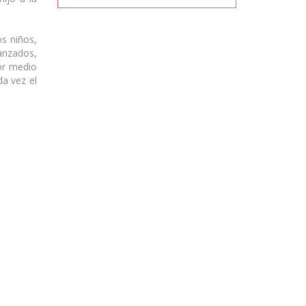
s niños,
anzados,
or medio
a vez el