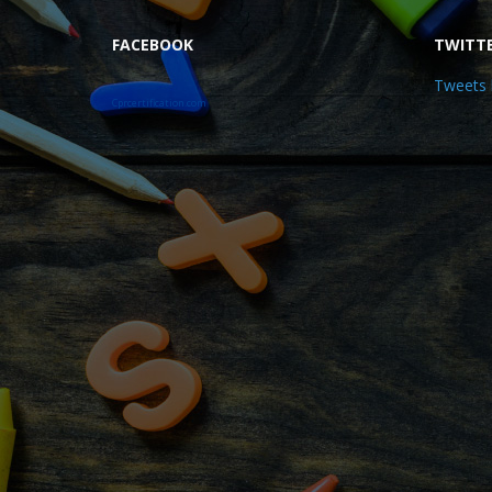
FACEBOOK
TWITT
Tweets 
Cprcertification.com