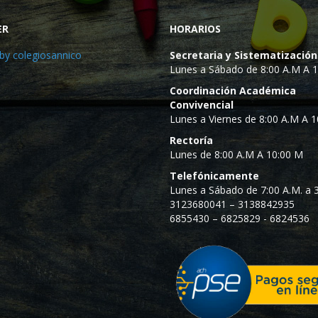
ER
HORARIOS
by colegiosannico
Secretaria y Sistematización
Lunes a Sábado de 8:00 A.M A 
Coordinación Académica
Convivencial
Lunes a Viernes de 8:00 A.M A 
Rectoría
Lunes de 8:00 A.M A 10:00 M
Telefónicamente
Lunes a Sábado de 7:00 A.M. a 3
3123680041 – 3138842935
6855430 – 6825829 - 6824536