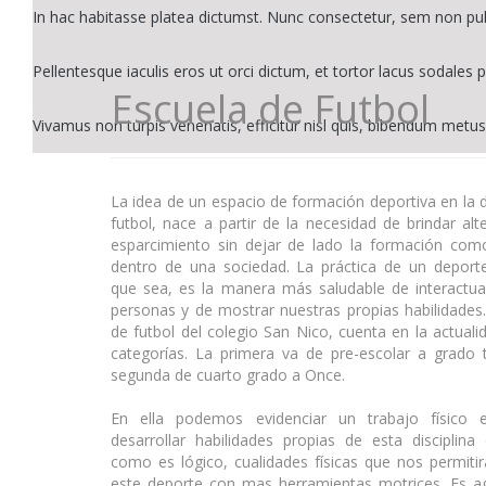
In hac habitasse platea dictumst. Nunc consectetur, sem non pu
Pellentesque iaculis eros ut orci dictum, et tortor lacus sodales p
Escuela de Futbol
Vivamus non turpis venenatis, efficitur nisl quis, bibendum metus
La idea de un espacio de formación deportiva en la di
futbol, nace a partir de la necesidad de brindar alt
esparcimiento sin dejar de lado la formación como
dentro de una sociedad. La práctica de un deporte
que sea, es la manera más saludable de interactua
personas y de mostrar nuestras propias habilidades
de futbol del colegio San Nico, cuenta en la actual
categorías. La primera va de pre-escolar a grado t
segunda de cuarto grado a Once.
En ella podemos evidenciar un trabajo físico 
desarrollar habilidades propias de esta disciplina
como es lógico, cualidades físicas que nos permitir
este deporte con mas herramientas motrices. Es ag